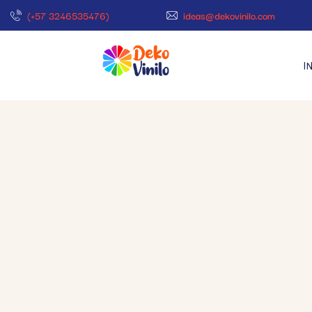
(+57 3246535476)
ideas@dekovinilo.com
I