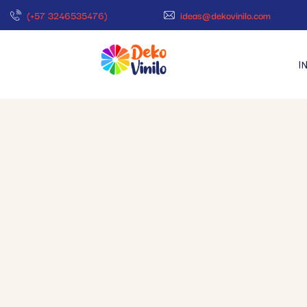
(+57 3246535476)
ideas@dekovinilo.com
I