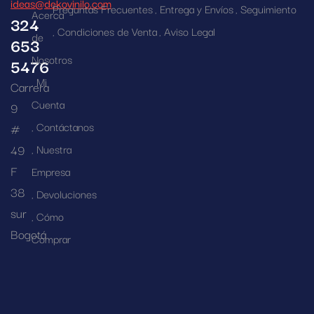
ideas@dekovinilo.com
Preguntas Frecuentes
Entrega y Envíos
Seguimiento
Acerca
324
Condiciones de Venta
Aviso Legal
de
653
Nosotros
5476
Mi
Carrera
Cuenta
9
Contáctanos
#
49
Nuestra
F
Empresa
38
Devoluciones
sur
Cómo
Bogotá
Comprar