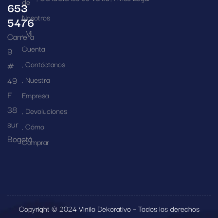
de
653
Nosotros
5476
Mi
Carrera
Cuenta
9
Contáctanos
#
49
Nuestra
F
Empresa
38
Devoluciones
sur
Cómo
Bogotá
Comprar
Copyright © 2024 Vinilo Dekorativo – Todos los derechos