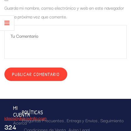
Guarda mi nombre, correo electrónico y web en este navegador
para la próxima vez que comente.
MI
POLÍTICAS
CUENTA
ideas@dekovinilo.com
Preguntas Frecuentes
Entrega y Envíos
Seguimiento
Acerca
324
Condiciones de Venta
Aviso Legal