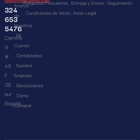
Preguntas Frecuentes
Entrega y Envíos
Seguimiento
Acerca
324
Condiciones de Venta
Aviso Legal
de
653
Nosotros
5476
Mi
Carrera
Cuenta
9
Contáctanos
#
49
Nuestra
F
Empresa
38
Devoluciones
sur
Cómo
Bogotá
Comprar