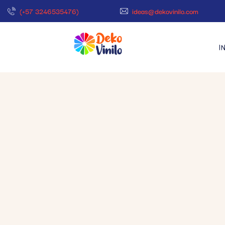
(+57 3246535476)
ideas@dekovinilo.com
I