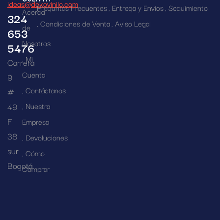
ideas@dekovinilo.com
Preguntas Frecuentes
Entrega y Envíos
Seguimiento
Acerca
324
Condiciones de Venta
Aviso Legal
de
653
Nosotros
5476
Mi
Carrera
Cuenta
9
Contáctanos
#
49
Nuestra
F
Empresa
38
Devoluciones
sur
Cómo
Bogotá
Comprar