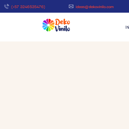
(+57 3246535476)
ideas@dekovinilo.com
I