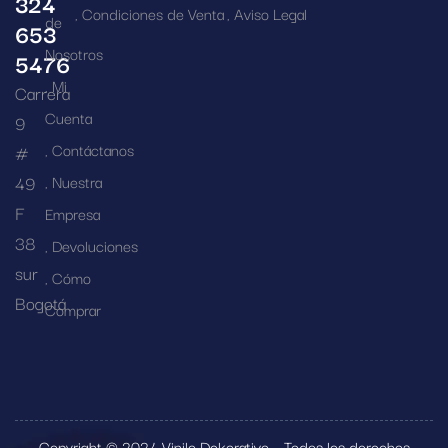
324
Condiciones de Venta
Aviso Legal
de
653
Nosotros
5476
Mi
Carrera
Cuenta
9
Contáctanos
#
49
Nuestra
F
Empresa
38
Devoluciones
sur
Cómo
Bogotá
Comprar
Copyright © 2024 Vinilo Dekorativo – Todos los derechos