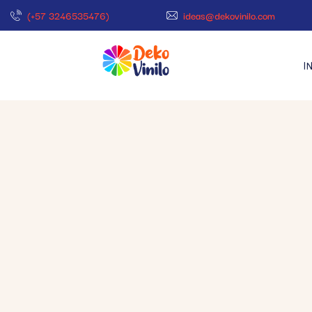
(+57 3246535476)
ideas@dekovinilo.com
I