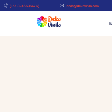
(+57 3246535476)
ideas@dekovinilo.com
I