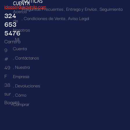
POLÍTICAS
CUENTA
ideas@dekovinilo.com
Preguntas Frecuentes
Entrega y Envíos
Seguimiento
Acerca
324
Condiciones de Venta
Aviso Legal
de
653
Nosotros
5476
Mi
Carrera
Cuenta
9
Contáctanos
#
49
Nuestra
F
Empresa
38
Devoluciones
sur
Cómo
Bogotá
Comprar