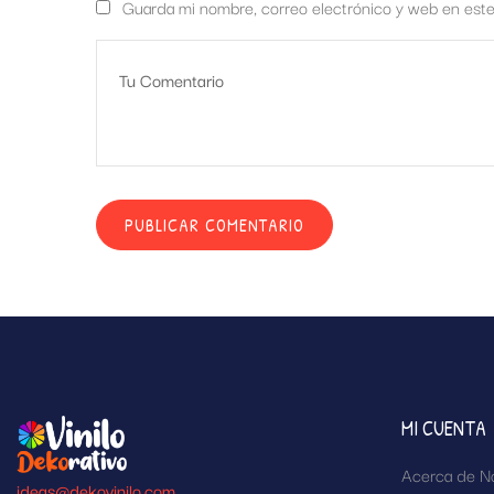
Guarda mi nombre, correo electrónico y web en est
MI CUENTA
Acerca de N
ideas@dekovinilo.com