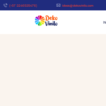
(+57 3246535476)
ideas@dekovinilo.com
I