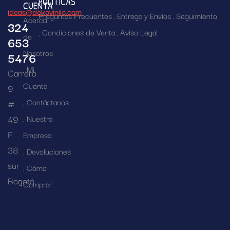
POLÍTICAS
CUENTA
ideas@dekovinilo.com
Preguntas Frecuentes
Entrega y Envíos
Seguimiento
Acerca
324
Condiciones de Venta
Aviso Legal
de
653
Nosotros
5476
Mi
Carrera
Cuenta
9
Contáctanos
#
49
Nuestra
F
Empresa
38
Devoluciones
sur
Cómo
Bogotá
Comprar