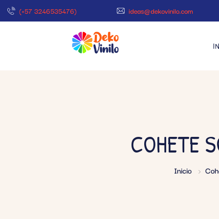
(+57 3246535476)
ideas@dekovinilo.com
I
COHETE S
Inicio
Coh