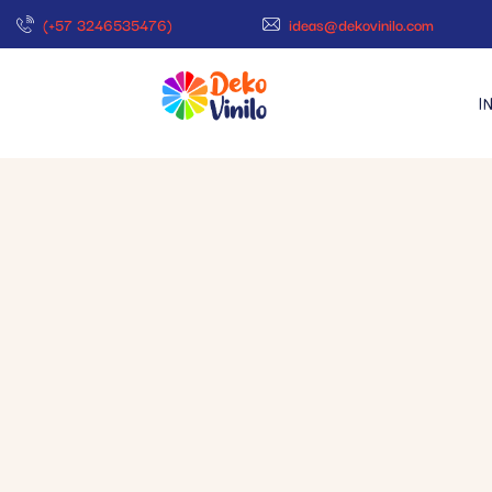
(+57 3246535476)
ideas@dekovinilo.com
I