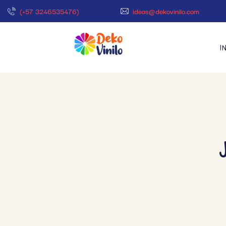
(+57 3246535476)
ideas@dekovinilo.com
I