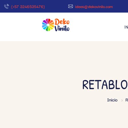
(+57 3246535476)
ideas@dekovinilo.com
I
RETABLO
Inicio
R