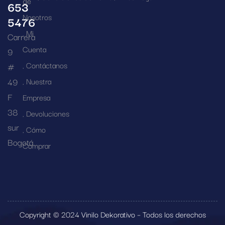
de
653
Nosotros
5476
Mi
Carrera
Cuenta
9
Contáctanos
#
49
Nuestra
F
Empresa
38
Devoluciones
sur
Cómo
Bogotá
Comprar
Copyright © 2024 Vinilo Dekorativo – Todos los derechos