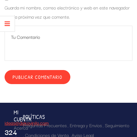
Guarda mi nombre, correo electrónico y web en este navegador
para la próxima vez que comente.
MI
POLÍTICAS
CUENTA
ideas@dekovinilo.com
Preguntas Frecuentes
Entrega y Envíos
Seguimiento
Acerca
324
Condiciones de Venta
Aviso Legal