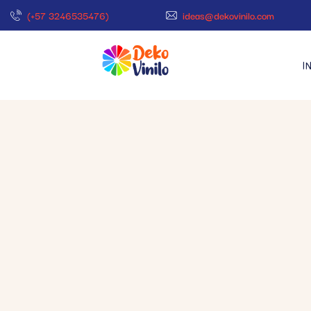
(+57 3246535476)
ideas@dekovinilo.com
I