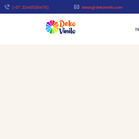
(+57 3246535476)
ideas@dekovinilo.com
I