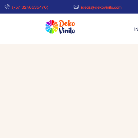
(+57 3246535476)
ideas@dekovinilo.com
I