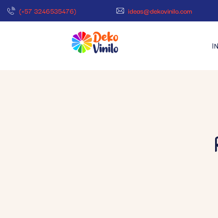
(+57 3246535476)
ideas@dekovinilo.com
I