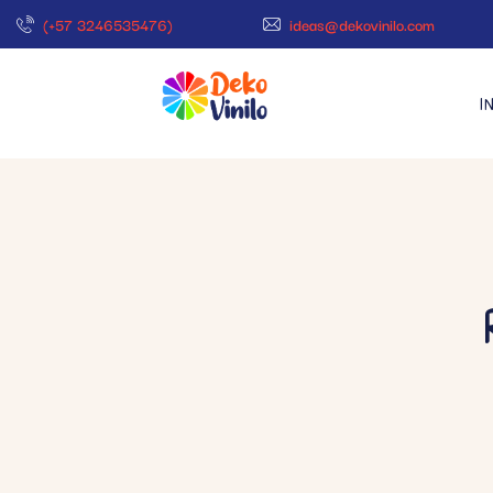
(+57 3246535476)
ideas@dekovinilo.com
I