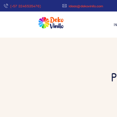
(+57 3246535476)
ideas@dekovinilo.com
I
P