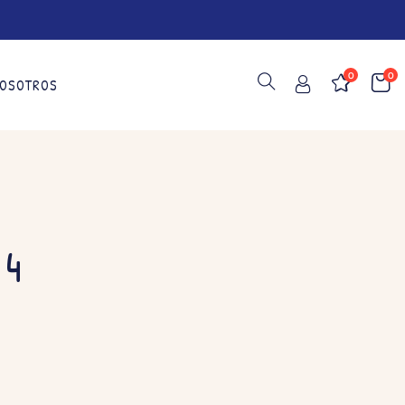
0
0
OSOTROS
 4