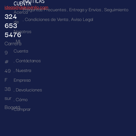
POLÍTICAS
CUENTA
ideas@dekovinilo.com
Preguntas Frecuentes
Entrega y Envíos
Seguimiento
Acerca
324
Condiciones de Venta
Aviso Legal
de
653
Nosotros
5476
Mi
Carrera
Cuenta
9
Contáctanos
#
49
Nuestra
F
Empresa
38
Devoluciones
sur
Cómo
Bogotá
Comprar