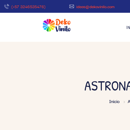
(+57 3246535476)
ideas@dekovinilo.com
I
ASTRONA
Inicio
A