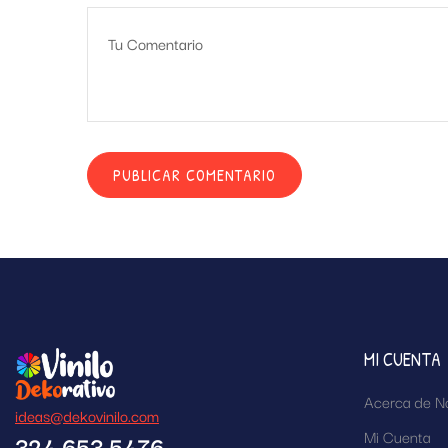
MI CUENTA
Acerca de N
ideas@dekovinilo.com
Mi Cuenta
324 653 5476