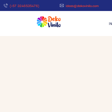
(+57 3246535476)
ideas@dekovinilo.com
I