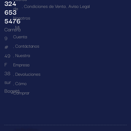
324
Condiciones de Venta
Aviso Legal
de
653
Nosotros
5476
Mi
Carrera
Cuenta
9
Contáctanos
#
49
Nuestra
F
Empresa
38
Devoluciones
sur
Cómo
Bogotá
Comprar