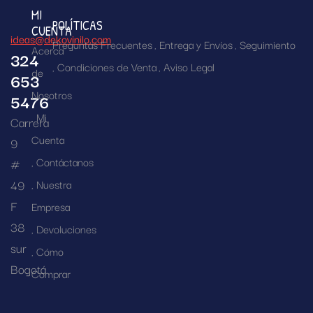
MI
POLÍTICAS
CUENTA
ideas@dekovinilo.com
Preguntas Frecuentes
Entrega y Envíos
Seguimiento
Acerca
324
Condiciones de Venta
Aviso Legal
de
653
Nosotros
5476
Mi
Carrera
Cuenta
9
Contáctanos
#
49
Nuestra
F
Empresa
38
Devoluciones
sur
Cómo
Bogotá
Comprar