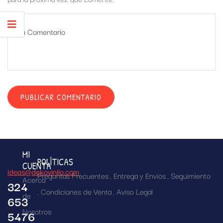
MI
POLÍTICAS
CUENTA
ideas@dekovinilo.com
Preguntas Frecuentes
Entrega y Envíos
Seguimiento
Acerca
324
Condiciones de Venta
Aviso Legal
de
653
Nosotros
5476