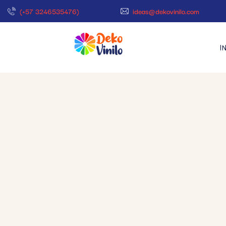
(+57 3246535476)
ideas@dekovinilo.com
I