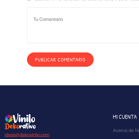
MI CUENTA
Acerca de N
ideas@dekovinilo.com