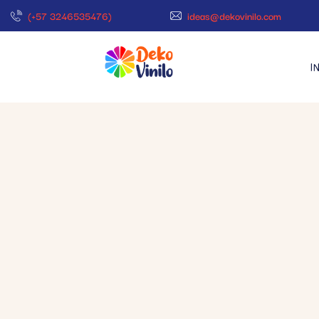
(+57 3246535476)
ideas@dekovinilo.com
I