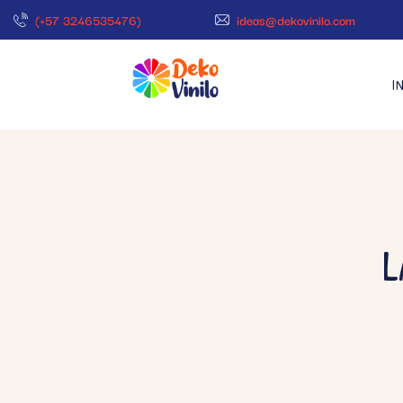
(+57 3246535476)
ideas@dekovinilo.com
I
L