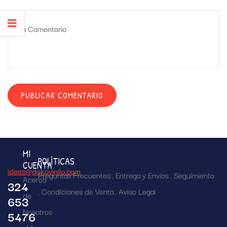
MI
POLÍTICAS
CUENTA
ideas@dekovinilo.com
Preguntas Frecuentes
Entrega y Envíos
Seguimiento
Acerca
324
Condiciones de Venta
Aviso Legal
de
653
Nosotros
5476