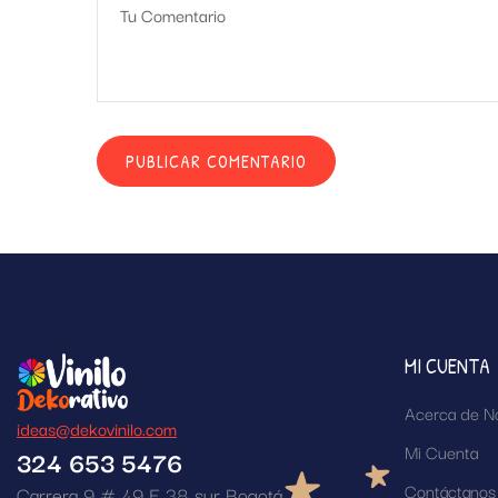
MI CUENTA
Acerca de N
ideas@dekovinilo.com
Mi Cuenta
324 653 5476
Contáctanos
Carrera 9 # 49 F 38 sur Bogotá