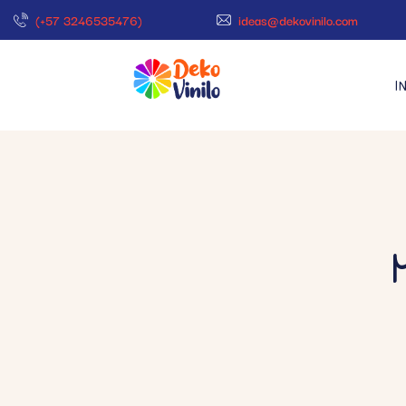
(+57 3246535476)
ideas@dekovinilo.com
I