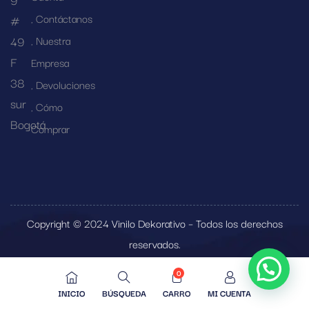
Contáctanos
#
49
Nuestra
F
Empresa
38
Devoluciones
sur
Cómo
Bogotá
Comprar
Copyright © 2024 Vinilo Dekorativo – Todos los derechos
reservados.
0
INICIO
BÚSQUEDA
CARRO
MI CUENTA