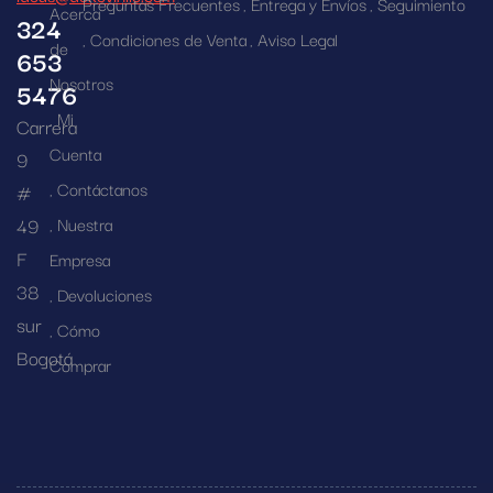
Preguntas Frecuentes
Entrega y Envíos
Seguimiento
Acerca
324
Condiciones de Venta
Aviso Legal
de
653
Nosotros
5476
Mi
Carrera
Cuenta
9
Contáctanos
#
49
Nuestra
F
Empresa
38
Devoluciones
sur
Cómo
Bogotá
Comprar