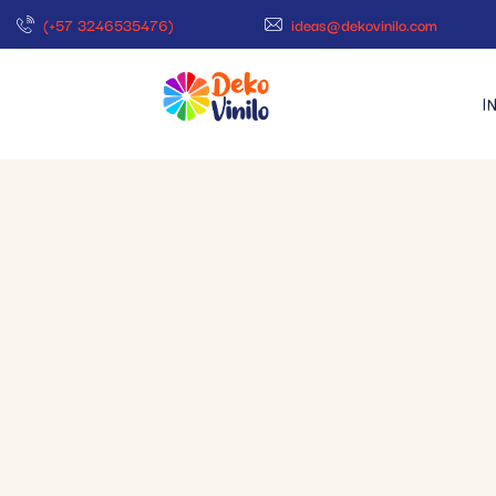
(+57 3246535476)
ideas@dekovinilo.com
I