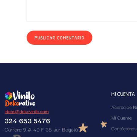
MI CUENTA
Acerca de N
ideas@dekovinilo.com
Mi Cuenta
324 653 5476
Contáctanos
Carrera 9 # 49 F 38 sur Bogotá