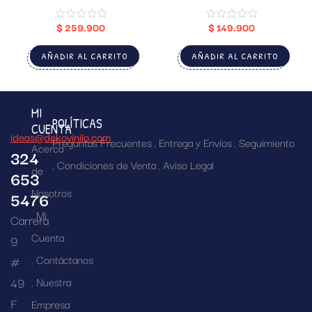
PERSONALIZADO)
$
259.900
$
149.900
AÑADIR AL CARRITO
AÑADIR AL CARRITO
MI
POLÍTICAS
CUENTA
ideas@dekovinilo.com
Preguntas Frecuentes
Entrega y Envíos
Seguimiento
Acerca
324
Condiciones de Venta
Aviso Legal
de
653
Nosotros
5476
Mi
Carrera
Cuenta
9
Contáctanos
#
49
Nuestra
F
Empresa