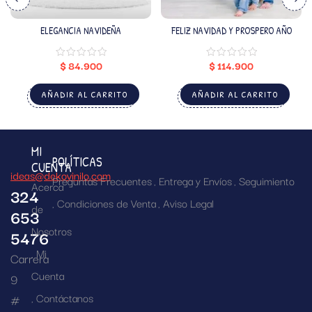
ELEGANCIA NAVIDEÑA
FELIZ NAVIDAD Y PROSPERO AÑO
$
84.900
$
114.900
AÑADIR AL CARRITO
AÑADIR AL CARRITO
MI
POLÍTICAS
CUENTA
ideas@dekovinilo.com
Preguntas Frecuentes
Entrega y Envíos
Seguimiento
Acerca
324
Condiciones de Venta
Aviso Legal
de
653
Nosotros
5476
Mi
Carrera
Cuenta
9
Contáctanos
#