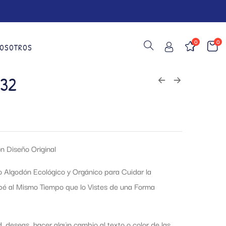
0
0
OSOTROS
32
n Diseño Original
o Algodón Ecológico y Orgánico para Cuidar la
ebé al Mismo Tiempo que lo Vistes de una Forma
d, deseas hacer algún cambio al texto o color de las