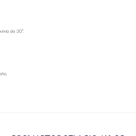
xima de 30º.
eño.