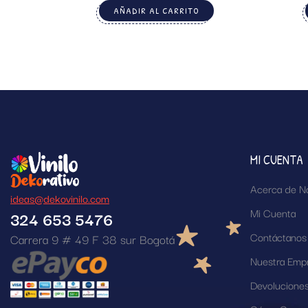
AÑADIR AL CARRITO
MI CUENTA
Acerca de N
ideas@dekovinilo.com
Mi Cuenta
324 653 5476
Contáctanos
Carrera 9 # 49 F 38 sur Bogotá
Nuestra Emp
Devolucione