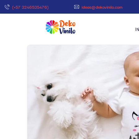
(+57 3246535476)
ideas@dekovinilo.com
I