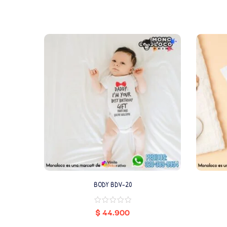
BODY BDV-20
$
44.900