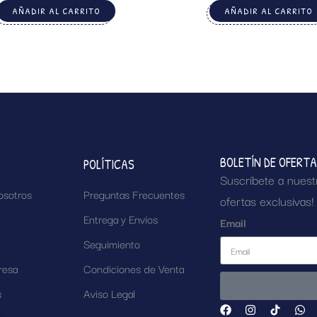
AÑADIR AL CARRITO
AÑADIR AL CARRITO
BOLETÍN DE OFERT
POLÍTICAS
Suscríbete a nuest
osotros
Preguntas Frecuentes
ofertas exclusivas!
Entrega y Envíos
Email
Seguimiento
resa
Condiciones de Venta
s
Aviso Legal