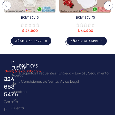
BODY BDV-5
BODY BDV-15
$
44.900
$
44.900
AÑADIR AL CARRITO
AÑADIR AL CARRITO
MI
POLÍTICAS
CUENTA
ideas@dekovinilo.com
Preguntas Frecuentes
Entrega y Envíos
Seguimiento
Acerca
324
Condiciones de Venta
Aviso Legal
de
653
Nosotros
5476
Mi
Carrera
Cuenta
9