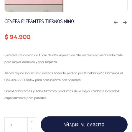
CENEFA ELEFANTES TIERNOS NIÑO
$
94.900
6 metros de cenefa de 15cm de alto impresa en alta resolucion plastificado mate
para mayor duración y facíl limpieza
Tienes alguna inquietud o deseas hacer tu pedido por Whatsapp?
o Llámanos al
Cel: 320-389-9954 para comunicarte con nosotros.
Somos fabricantes y sólo utilizamos productos de la mejor calidad e indicados
especialmente para paredes.
AÑADIR AL CARRITO