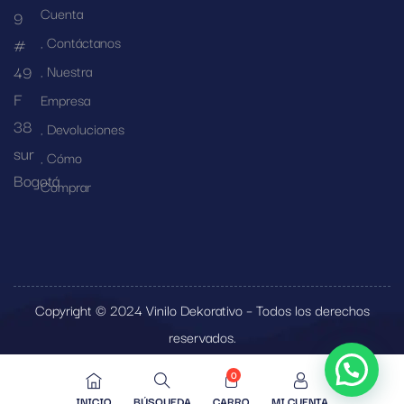
Cuenta
9
Contáctanos
#
49
Nuestra
F
Empresa
38
Devoluciones
sur
Cómo
Bogotá
Comprar
Copyright © 2024 Vinilo Dekorativo – Todos los derechos
reservados.
0
INICIO
BÚSQUEDA
CARRO
MI CUENTA