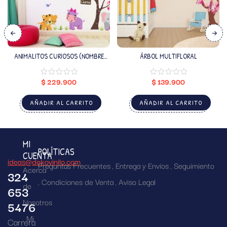
ANIMALITOS CURIOSOS (NOMBRE
ÁRBOL MULTIFLORAL
PERSONALIZADO)
$
229.900
$
139.900
AÑADIR AL CARRITO
AÑADIR AL CARRITO
MI
POLÍTICAS
CUENTA
ideas@dekovinilo.com
Preguntas Frecuentes
Entrega y Envíos
Seguimiento
Acerca
324
Condiciones de Venta
Aviso Legal
de
653
Nosotros
5476
Mi
Carrera