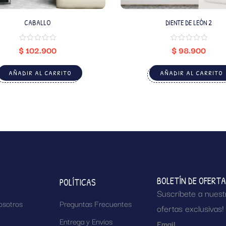
CABALLO
DIENTE DE LEÓN 2
$
102.900
$
98.900
AÑADIR AL CARRITO
AÑADIR AL CARRITO
BOLETÍN DE OFERT
POLÍTICAS
Suscríbete a nuest
osotros
Preguntas Frecuentes
ofertas exclusivas!
Entrega y Envíos
Email