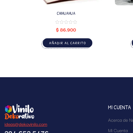
CHIHUAHUA
$
86.900
AÑADIR AL CARRITO
MI CUENTA
Acerca de N
ideas@dekovinilo.com
Mi Cuenta
324 653 5476