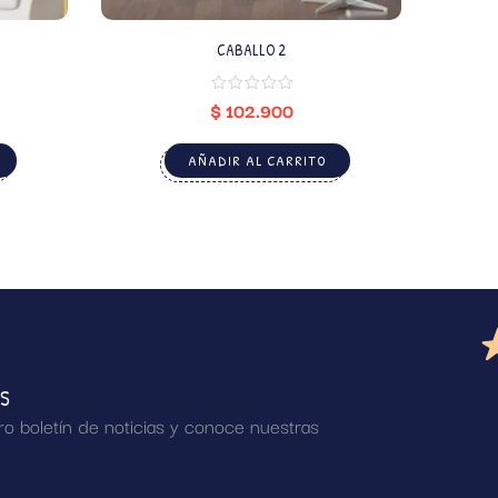
CABALLO 2
$
102.900
AÑADIR AL CARRITO
AS
ro boletín de noticias y conoce nuestras