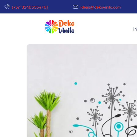
(+57 3246535476)
ideas@dekovinilo.com
I