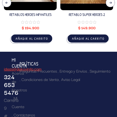
RETABLOS HEROES INFANTILES
RETABLO SUPER HEROES 2
$
194.900
$
149.900
AÑADIR AL CARRITO
AÑADIR AL CARRITO
MI
POLÍTICAS
CUENTA
ideas@dekovinilo.com
Preguntas Frecuentes
Entrega y Envíos
Seguimiento
Acerca
324
Condiciones de Venta
Aviso Legal
de
653
Nosotros
5476
Mi
Carrera
Cuenta
9
Contáctanos
#