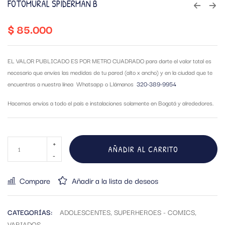
FOTOMURAL SPIDERMAN B
$
85.000
EL VALOR PUBLICADO ES POR METRO CUADRADO para darte el valor total es
necesario que envíes las medidas de tu pared (alto x ancho) y en la ciudad que te
encuentras a nuestra línea Whatsapp o Llámanos
320-389-9954
Hacemos envíos a todo el país e instalaciones solamente en Bogotá y alrededores.
AÑADIR AL CARRITO
Compare
Añadir a la lista de deseos
CATEGORÍAS:
ADOLESCENTES
,
SUPERHEROES - COMICS
,
VARIADOS