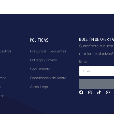
BOLETÍN DE OFERT
POLÍTICAS
Suscríbete a nuest
osotros
Preguntas Frecuentes
ofertas exclusivas!
Entrega y Envíos
Email
Seguimiento
resa
Condiciones de Venta
s
Aviso Legal
ar