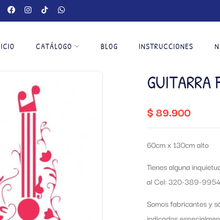
NICIO
CATÁLOGO
BLOG
INSTRUCCIONES
N
GUITARRA 
$
89.900
60cm x 130cm alto
Tienes alguna inquiet
al Cel: 320-389-9954
Somos fabricantes y só
indicados especialmen