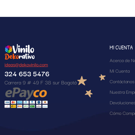
MI CUENTA
Acerca de N
ideas@dekovinilo.com
Mi Cuenta
324 653 5476
Contáctanos
Carrera 9 # 49 F 38 sur Bogotá
Nuestra Emp
Devolucione
Cómo Compr