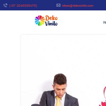
(+57 3246535476)
ideas@dekovinilo.com
I