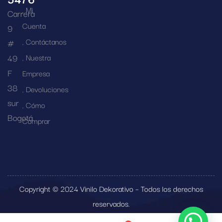
Mi
Carrera
Cuenta
9
Contáctanos
#
49
Nuestra
F
Empresa
38
Devoluciones
sur
Cómo
Bogotá
Comprar
Copyright © 2024 Vinilo Dekorativo – Todos los derechos
reservados.