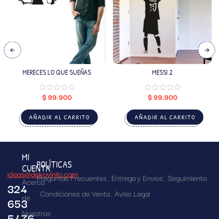
MERECES LO QUE SUEÑAS
MESSI 2
$
99.900
$
99.900
AÑADIR AL CARRITO
AÑADIR AL CARRITO
MI
POLÍTICAS
CUENTA
ideas@dekovinilo.com
Preguntas Frecuentes
Entrega y Envíos
Seguimiento
Acerca
324
Condiciones de Venta
Aviso Legal
de
653
Nosotros
5476