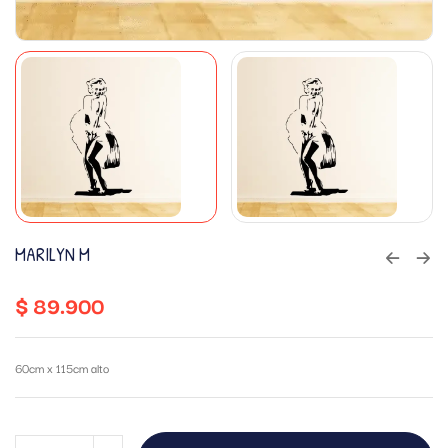
MARILYN M
$
89.900
60cm x 115cm alto