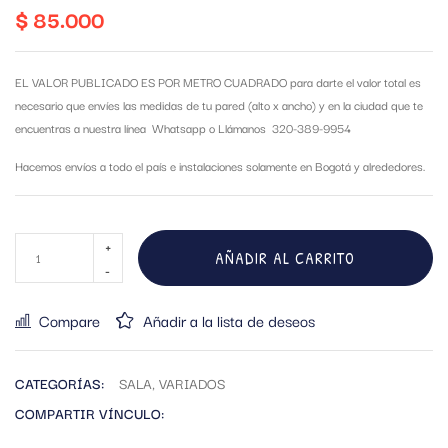
$
85.000
EL VALOR PUBLICADO ES POR METRO CUADRADO para darte el valor total es
necesario que envíes las medidas de tu pared (alto x ancho) y en la ciudad que te
encuentras a nuestra línea Whatsapp o Llámanos 320-389-9954
Hacemos envíos a todo el país e instalaciones solamente en Bogotá y alrededores.
AÑADIR AL CARRITO
Compare
Añadir a la lista de deseos
CATEGORÍAS:
SALA
,
VARIADOS
COMPARTIR VÍNCULO: