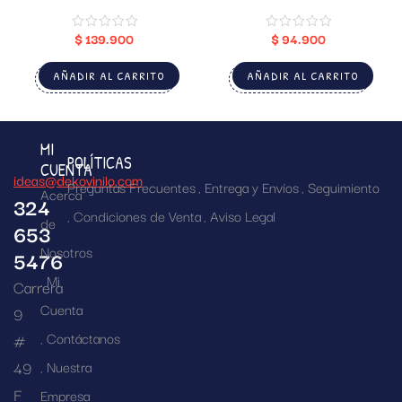
$
139.900
$
94.900
AÑADIR AL CARRITO
AÑADIR AL CARRITO
MI
POLÍTICAS
CUENTA
ideas@dekovinilo.com
Preguntas Frecuentes
Entrega y Envíos
Seguimiento
Acerca
324
Condiciones de Venta
Aviso Legal
de
653
Nosotros
5476
Mi
Carrera
Cuenta
9
Contáctanos
#
49
Nuestra
F
Empresa