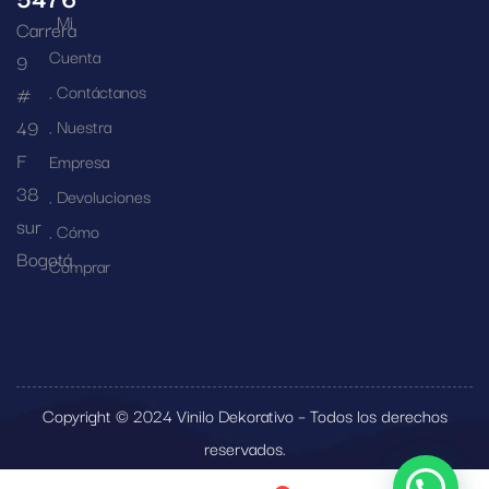
Mi
Carrera
Cuenta
9
Contáctanos
#
49
Nuestra
F
Empresa
38
Devoluciones
sur
Cómo
Bogotá
Comprar
Copyright © 2024 Vinilo Dekorativo – Todos los derechos
reservados.