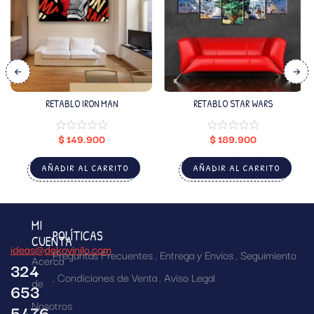
RETABLO IRON MAN
RETABLO STAR WARS
$
149.900
$
189.900
AÑADIR AL CARRITO
AÑADIR AL CARRITO
MI
POLÍTICAS
CUENTA
ideas@dekovinilo.com
Preguntas Frecuentes
Entrega y Envíos
Seguimiento
Acerca
324
Condiciones de Venta
Aviso Legal
de
653
Nosotros
5476